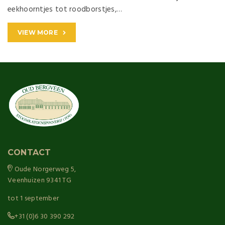
eekhoorntjes tot roodborstjes,…
VIEW MORE
CONTACT
Oude Norgerweg 5,
Veenhuizen 9341 TG
tot 1 september
+31 (0)6 30 390 292